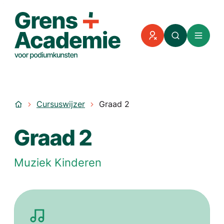
Naar inhoud
grensacademie
Zoeken
Menu
Afwezigheid meld
Startpagina
Cursuswijzer
Graad 2
Graad 2
Muziek Kinderen