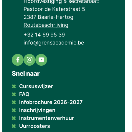
Adres
Hoofdvestiging & secretariaat:
Pastoor de Katerstraat 5
,
2387
Baarle-Hertog
Routebeschrijving
+32 14 69 95 39
E-mail
info
@
grensacademie.be
Facebook
Instagram
YouTube
Grensacademie
Grensacademie
Grensacademie
Snel naar
Cursuswijzer
FAQ
Infobrochure 2026-2027
Inschrijvingen
Instrumentenverhuur
Uurroosters